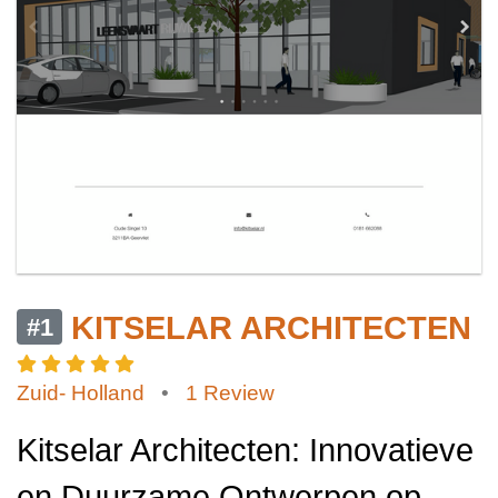
KITSELAR ARCHITECTEN
#1
Zuid- Holland
•
1 Review
Kitselar Architecten: Innovatieve
en Duurzame Ontwerpen op