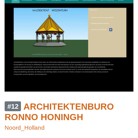
ARCHITEKTENBURO
#12
RONNO HONINGH
Noord_Holland