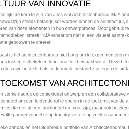
LTUUR VAN INNOVATIE
tie lijkt de kern te zijn van alles wat Architectenbureau INJA o
bewustzijn steeds belangrijker worden binnen de architectuur, sp
eren van deze elementen in hun ontwerpproces. Door gebruik 
thodieken, streeft INJA ernaar om niet alleen visueel aantrekke
ame gebouwen te creëren.
ast is het architectenbureau niet bang om te experimenteren me
ans tussen esthetiek en functionaliteit bewaakt wordt. Deze ben
n die zowel in de tijd als in de ruimte bestand zijn tegen de u
 TOEKOMST VAN ARCHITECTON
n sterke nadruk op contextueel ontwerp en een collaboratieve 
tioneerd om een leidende rol te spelen in de toekomst van de a
imtes die niet alleen functioneel en mooi zijn, maar ook betek
volle partner voor elke opdrachtgever die op zoek is naar mee
eke aanpak en het uitgebreide portfolio van Architectenbureau 