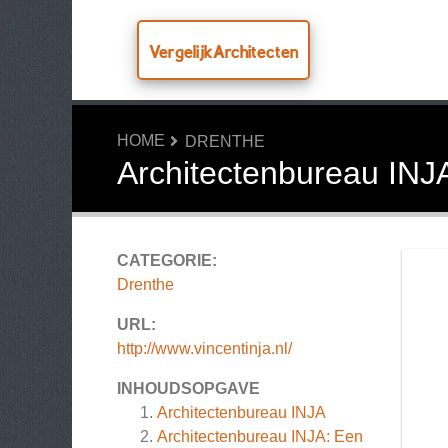
VergelijkArchitecten
HOME
DRENTHE
Architectenbureau INJ
CATEGORIE:
Drenthe
URL:
http://www.vincentinja.nl/
INHOUDSOPGAVE
Architectenbureau INJA
Architectenbureau INJA: Een