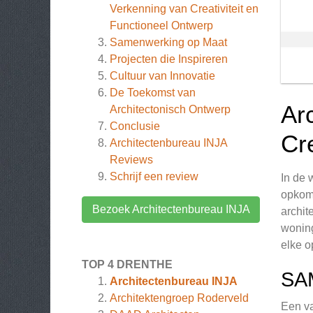
Verkenning van Creativiteit en
Functioneel Ontwerp
Samenwerking op Maat
Projecten die Inspireren
Cultuur van Innovatie
De Toekomst van
Ar
Architectonisch Ontwerp
Conclusie
Cr
Architectenbureau INJA
Reviews
Schrijf een review
In de 
opkome
Bezoek Architectenbureau INJA
archit
woning
elke o
TOP 4 DRENTHE
SA
Architectenbureau INJA
Architektengroep Roderveld
Een va