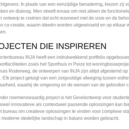
htgevers. In plaats van een eenzijdige benadering, kiezen zij 
ken en dialoog. Men streeft ernaar om niet alleen de functionel
 ontwerp te creëren dat echt resoneert met de visie en de beho
n co-creatie, waarin ideeën worden uitgewisseld en op elkaar 
en.
OJECTEN DIE INSPIREREN
ectenbureau INJA heeft een indrukwekkend portfolio opgebouwd
ortfaciliteiten zoals het Sporthuis in Peize tot woningbouwproj
is Roderweg, de ontwerpen van INJA zijn altijd afgestemd op d
e. Elk project getuigt van een zorgvuldige afweging tussen esth
aarheid, waarbij de omgeving en de wensen van de gebruiker ce
der noemenswaardig project is het Gevelontwerp voor studenten
owel innovatieve als contextueel passende oplossingen kan bie
t bureau om creatieve oplossingen te vinden voor complexe st
t moderne stedelijke landschap in balans worden gebracht.