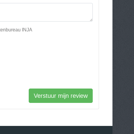
ctenbureau INJA
Verstuur mijn review