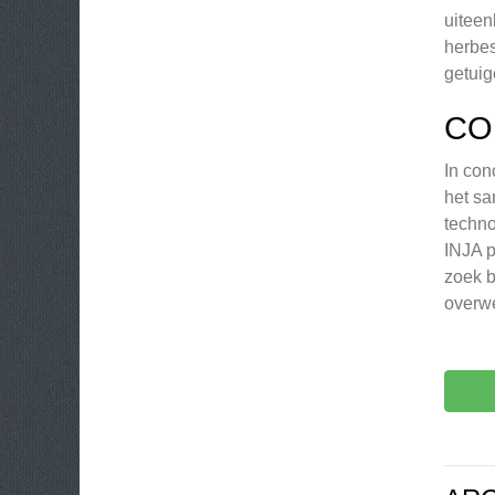
uiteen
herbes
getuig
CO
In con
het sa
techno
INJA p
zoek b
overw