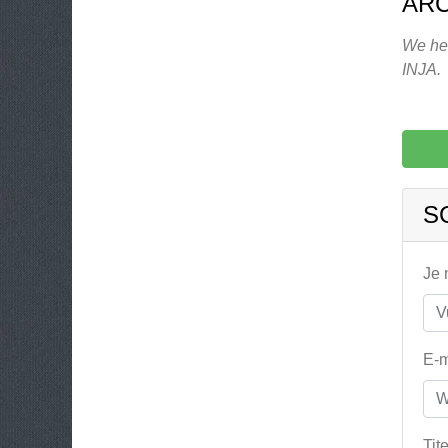
ARC
We heb
INJA.
S
Je
E-m
Tit