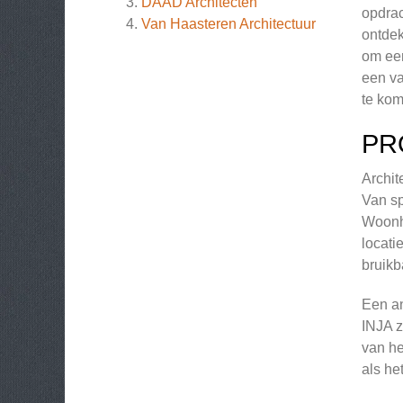
DAAD Architecten
opdrac
Van Haasteren Architectuur
ontdek
om een
een va
te kom
PR
Archit
Van sp
Woonhu
locati
bruikb
Een an
INJA z
van he
als he