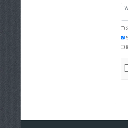
S
S
I