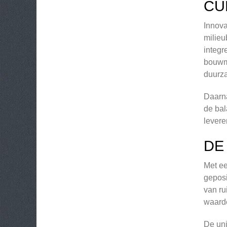
CU
Innova
milieu
integr
bouwme
duurz
Daarna
de bal
levere
DE
Met ee
geposi
van ru
waarde
De uni