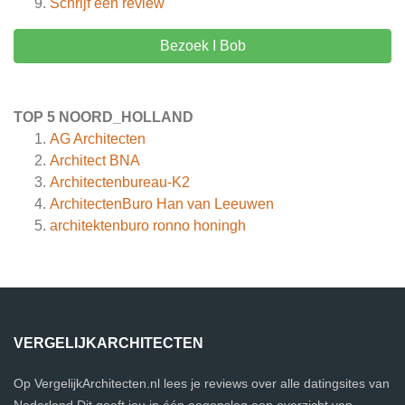
Schrijf een review
Bezoek I Bob
TOP 5 NOORD_HOLLAND
AG Architecten
Architect BNA
Architectenbureau-K2
ArchitectenBuro Han van Leeuwen
architektenburo ronno honingh
VERGELIJKARCHITECTEN
Op VergelijkArchitecten.nl lees je reviews over alle datingsites van