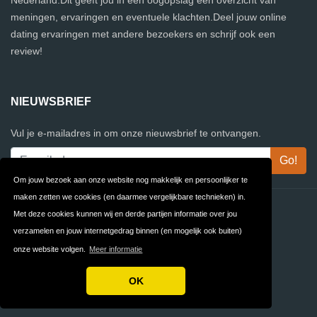
Nederland.Dit geeft jou in één oogopslag een overzicht van
meningen, ervaringen en eventuele klachten.Deel jouw online
dating ervaringen met andere bezoekers en schrijf ook een
review!
NIEUWSBRIEF
Vul je e-mailadres in om onze nieuwsbrief te ontvangen.
Om jouw bezoek aan onze website nog makkelijk en persoonlijker te
maken zetten we cookies (en daarmee vergelijkbare technieken) in.
Contact
Privacy
Met deze cookies kunnen wij en derde partijen informatie over jou
verzamelen en jouw internetgedrag binnen (en mogelijk ook buiten)
Algemene
FAQ
onze website volgen.
Meer informatie
Voorwaarden
OK
Copyright © 2026 VergelijkArchitecten