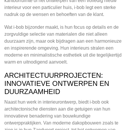
kantoorruimte of het ontwerpen van een volledig nieuw
interieur voor een particulier huis, i-bob legt een sterke
nadruk op de wensen en behoeften van de klant.
Wat i-bob bijzonder maakt, is hun focus op details en de
zorgvuldige selectie van materialen die niet alleen
duurzaam zijn, maar ook bijdragen aan een harmonieuze
en inspirerende omgeving. Hun interieurs stralen een
moderne en minimalistische esthetiek uit die tegelijkertijd
warm en uitnodigend aanvoelt.
ARCHITECTUURPROJECTEN:
INNOVATIEVE ONTWERPEN EN
DUURZAAMHEID
Naast hun werk in interieurontwerp, biedt i-bob ook
architectonische diensten aan die getuigen van hun
innovatieve benadering van bouwkundige
ontwerppraktijken. Van moderne dakopbouwen zoals te
zien is in hun Zandvoort-project, tot het ontwerpen van