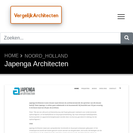
VergelijkArchitecten
Tog
HOME
NOORD_HOLLAND
Japenga Architecten