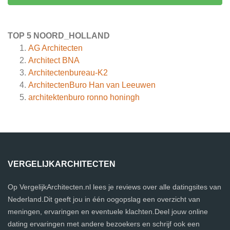
TOP 5 NOORD_HOLLAND
AG Architecten
Architect BNA
Architectenbureau-K2
ArchitectenBuro Han van Leeuwen
architektenburo ronno honingh
VERGELIJKARCHITECTEN
Op VergelijkArchitecten.nl lees je reviews over alle datingsites van
Nederland.Dit geeft jou in één oogopslag een overzicht van
meningen, ervaringen en eventuele klachten.Deel jouw online
dating ervaringen met andere bezoekers en schrijf ook een