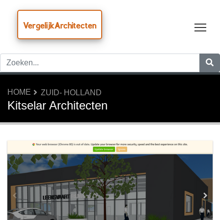
VergelijkArchitecten
Tog
HOME
ZUID- HOLLAND
Kitselar Architecten