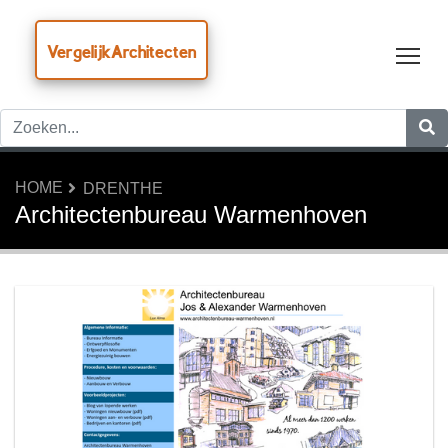
VergelijkArchitecten
Tog
HOME
DRENTHE
Architectenbureau Warmenhoven